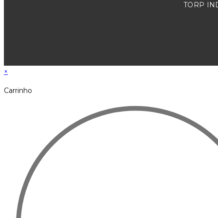
TORP IND
×
Carrinho