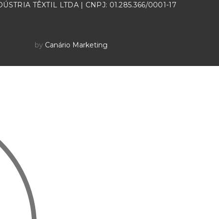
ÚSTRIA TÊXTIL LTDA | CNPJ: 01.285.366/0001-17
by
Canário Marketing