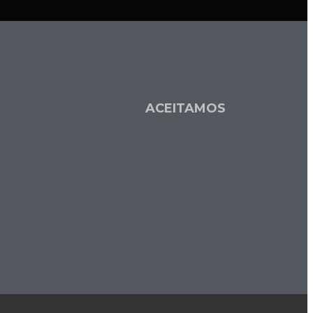
L
ACEITAMOS
a
s
e
o