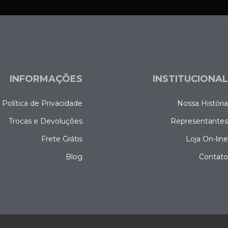
INFORMAÇÕES
INSTITUCIONA
Política de Privacidade
Nossa Históri
Trocas e Devoluções
Representante
Frete Grátis
Loja On-lin
Blog
Contat