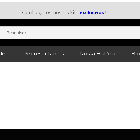
Conheça os nossos kits
exclusivos!
let
Representantes
Nossa História
Bl