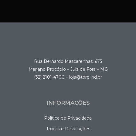
Rua Bernardo Mascarenhas, 675
Mariano Procópio – Juiz de Fora – MG
(32) 2101-4700 – loja@torp.ind.br
INFORMAÇÕES
Política de Privacidade
Trocas e Devoluções