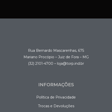
Rua Bernardo Mascarenhas, 675
Mariano Procópio – Juiz de Fora – MG
(32) 2101-4700 – loja@torp.ind.br
INFORMAÇÕES
Política de Privacidade
Trocas e Devoluções