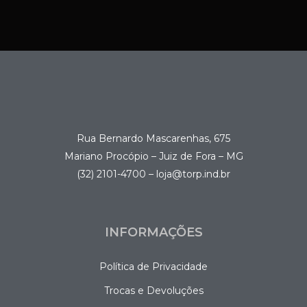
Rua Bernardo Mascarenhas, 675
Mariano Procópio – Juiz de Fora – MG
(32) 2101-4700 – loja@torp.ind.br
INFORMAÇÕES
Política de Privacidade
Trocas e Devoluções