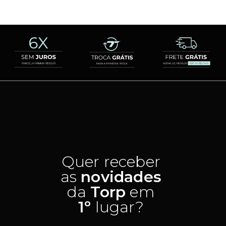
Quer receber
as
novidades
da
Torp
em
1º
lugar?