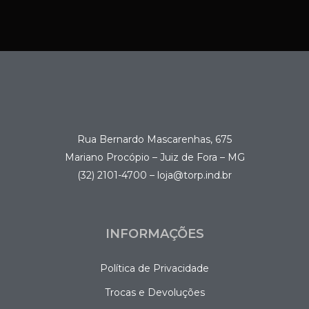
Rua Bernardo Mascarenhas, 675
Mariano Procópio – Juiz de Fora – MG
(32) 2101-4700 – loja@torp.ind.br
INFORMAÇÕES
Política de Privacidade
Trocas e Devoluções