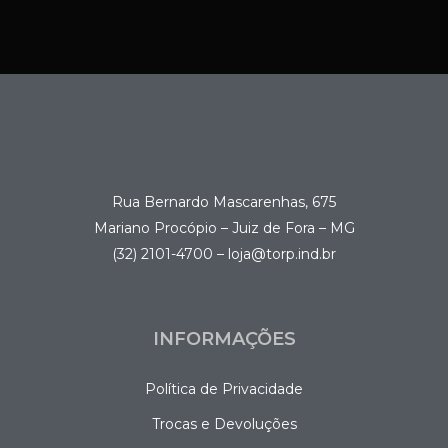
Rua Bernardo Mascarenhas, 675
Mariano Procópio – Juiz de Fora – MG
(32) 2101-4700 – loja@torp.ind.br
INFORMAÇÕES
Política de Privacidade
Trocas e Devoluções