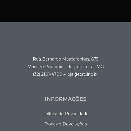
Rua Bernardo Mascarenhas, 675
Mariano Procópio – Juiz de Fora – MG
(32) 2101-4700 – loja@torp.ind.br
INFORMAÇÕES
Política de Privacidade
Trocas e Devoluções