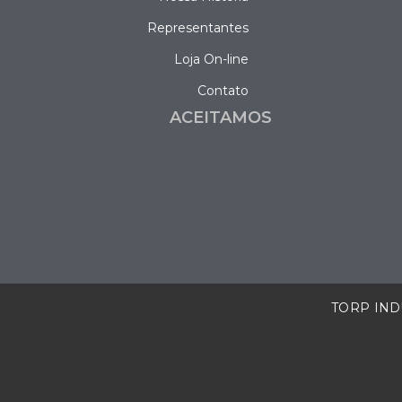
Representantes
Loja On-line
Contato
ACEITAMOS
TORP INDÚ