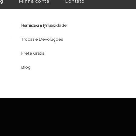
og
Minha conta
Contato
Política de Privacidade
INFORMAÇÕES
Trocas e Devoluções
Frete Grátis
Blog