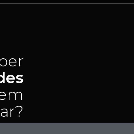
ber
des
em
ar?