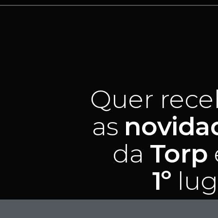
Quer rece
as
novida
da
Torp
1º
lug