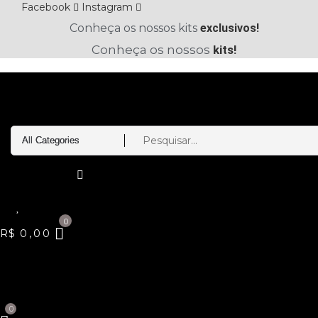
Ir
Facebook
Instagram
para
Conheça os nossos kits
exclusivos!
o
Conheça os nossos
kits!
conteúdo
R$
0,00