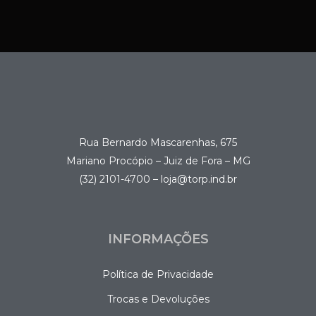
Rua Bernardo Mascarenhas, 675
Mariano Procópio – Juiz de Fora – MG
(32) 2101-4700 – loja@torp.ind.br
INFORMAÇÕES
Política de Privacidade
Trocas e Devoluções