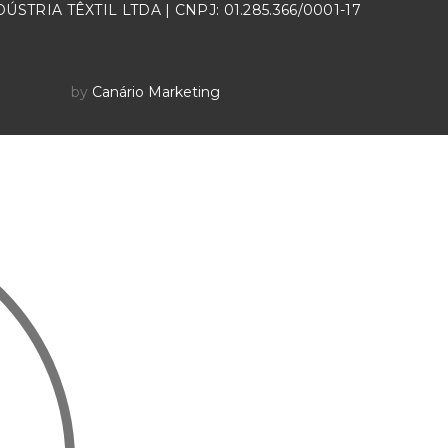
ÚSTRIA TÊXTIL LTDA | CNPJ: 01.285.366/0001-17
by
Canário Marketing