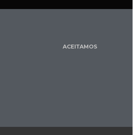
L
ACEITAMOS
a
s
e
o