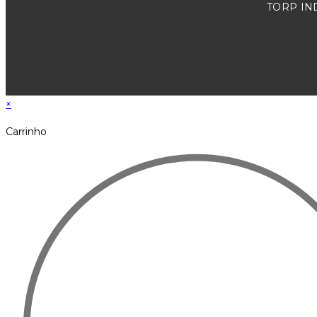
TORP IND
×
Carrinho