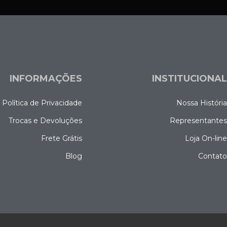
INFORMAÇÕES
INSTITUCIONA
Política de Privacidade
Nossa Históri
Trocas e Devoluções
Representante
Frete Grátis
Loja On-lin
Blog
Contat