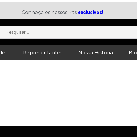
Conheça os nossos kits
exclusivos!
let
Representantes
Nossa História
Bl