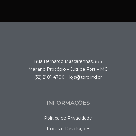
Rua Bernardo Mascarenhas, 675
Mariano Procópio – Juiz de Fora – MG
(32) 2101-4700 – loja@torp.ind.br
INFORMAÇÕES
Política de Privacidade
Trocas e Devoluções