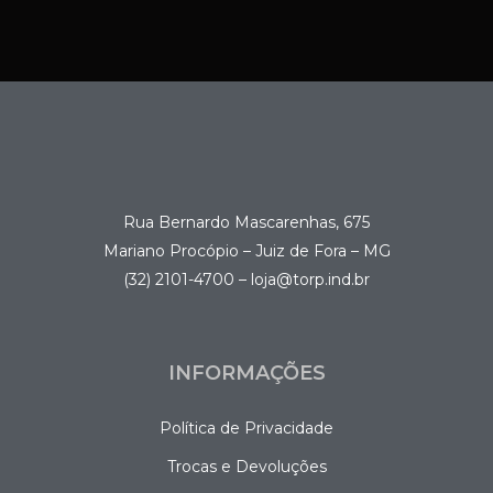
Rua Bernardo Mascarenhas, 675
Mariano Procópio – Juiz de Fora – MG
(32) 2101-4700 – loja@torp.ind.br
INFORMAÇÕES
Política de Privacidade
Trocas e Devoluções