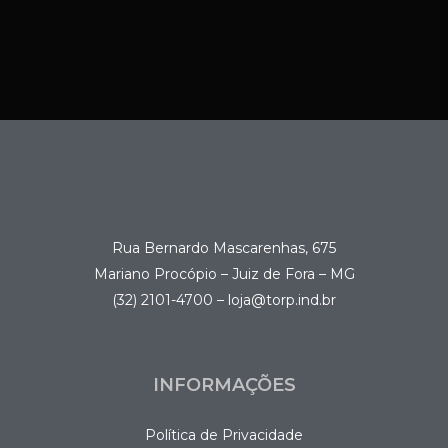
Rua Bernardo Mascarenhas, 675
Mariano Procópio – Juiz de Fora – MG
(32) 2101-4700 – loja@torp.ind.br
INFORMAÇÕES
Política de Privacidade