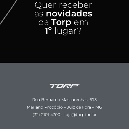
Quer receber
as
novidades
da
Torp
em
1º
lugar?
Rua Bernardo Mascarenhas, 675
Mariano Procópio – Juiz de Fora – MG
(32) 2101-4700 – loja@torp.ind.br