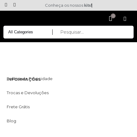
Conheça os nossos
kits!
Política de Privacidade
INFORMAÇÕES
Trocas e Devoluções
Frete Grátis
Blog