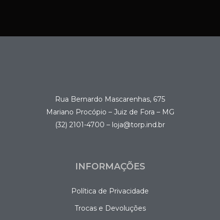
Rua Bernardo Mascarenhas, 675
Mariano Procópio – Juiz de Fora – MG
(32) 2101-4700 – loja@torp.ind.br
INFORMAÇÕES
Política de Privacidade
Trocas e Devoluções