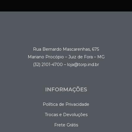
Rua Bernardo Mascarenhas, 675
Mariano Procópio – Juiz de Fora – MG
(32) 2101-4700 – loja@torp.ind.br
INFORMAÇÕES
Política de Privacidade
Trocas e Devoluções
Frete Grátis