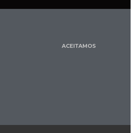
L
ACEITAMOS
a
s
e
o