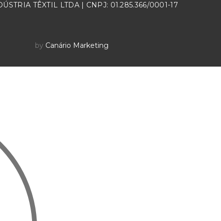
ÚSTRIA TÊXTIL LTDA | CNPJ: 01.285.366/0001-17
by
Canário Marketing