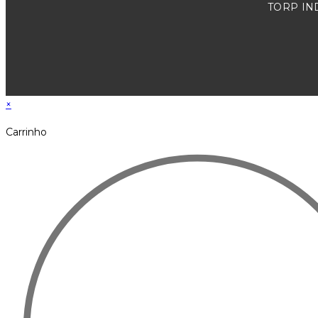
TORP IND
×
Carrinho