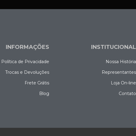
INFORMAÇÕES
INSTITUCIONA
Política de Privacidade
Nossa Históri
Trocas e Devoluções
Representante
Frete Grátis
Loja On-lin
Blog
Contat