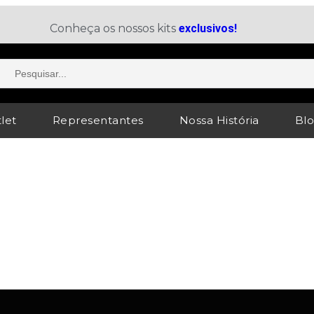
Conheça os nossos kits
exclusivos!
let
Representantes
Nossa História
Bl