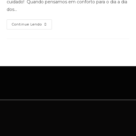
cuidado! Quando pensamos em conforto para o dia a dia
dos…
Continue Lendo