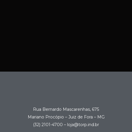
Rua Bernardo Mascarenhas, 675
Mariano Procópio – Juiz de Fora – MG
(32) 2101-4700 – loja@torp.ind.br