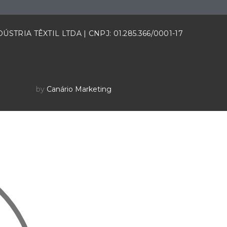
ÚSTRIA TÊXTIL LTDA | CNPJ: 01.285.366/0001-17
by
Canário Marketing