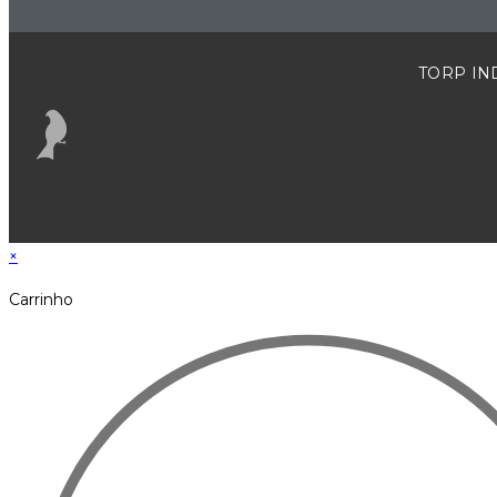
TORP IND
×
Carrinho