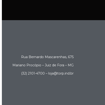
Rua Bernardo Mascarenhas, 675
Mariano Procópio – Juiz de Fora – MG
(32) 2101-4700 – loja@torp.ind.br