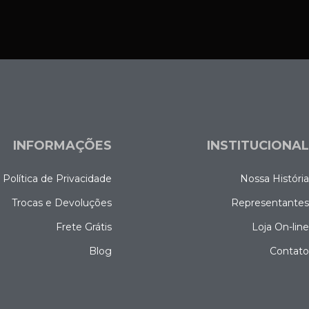
INFORMAÇÕES
INSTITUCIONA
Política de Privacidade
Nossa Históri
Trocas e Devoluções
Representante
Frete Grátis
Loja On-lin
Blog
Contat