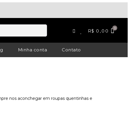
R$
0,00
og
Minha conta
Contato
mpre nos aconchegar em roupas quentinhas e