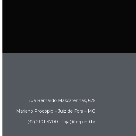
Rua Bernardo Mascarenhas, 675
Mariano Procópio – Juiz de Fora – MG
(32) 2101-4700 – loja@torp.ind.br