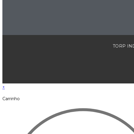
TORP IND
×
Carrinho