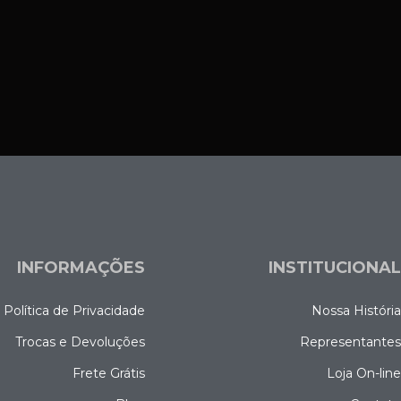
INFORMAÇÕES
INSTITUCIONA
Política de Privacidade
Nossa Históri
Trocas e Devoluções
Representante
Frete Grátis
Loja On-lin