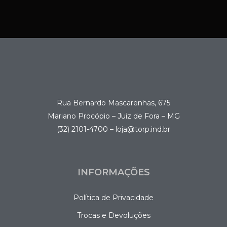
Rua Bernardo Mascarenhas, 675
Mariano Procópio – Juiz de Fora – MG
(32) 2101-4700 – loja@torp.ind.br
INFORMAÇÕES
Política de Privacidade
Trocas e Devoluções