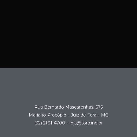
Rua Bernardo Mascarenhas, 675
Mariano Procópio – Juiz de Fora – MG
(32) 2101-4700 – loja@torp.ind.br