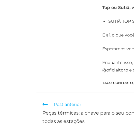
Top ou Sutiã, 
SUTIÃ TOP
E aí, o que vo
Esperamos voc
Enquanto isso
@
oficialtorp
e 
TAGS
:
CONFORTO
,
Post anterior
Peças térmicas: a chave para o seu co
todas as estações