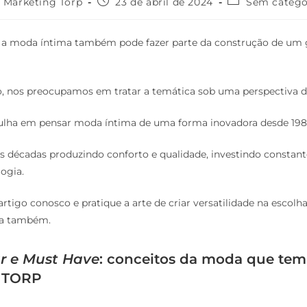
Marketing Torp
23 de abril de 2024
Sem catego
e a moda íntima também pode fazer parte da construção de um
, nos preocupamos em tratar a temática sob uma perspectiva di
ulha em pensar moda íntima de uma forma inovadora desde 198
s décadas produzindo conforto e qualidade, investindo consta
ogia.
artigo conosco e pratique a arte de criar versatilidade na escolh
ma também.
r e Must Have
: conceitos da moda que tem
a TORP