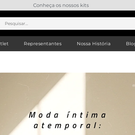
Conheça os nossos kits
e
x
tlet
Representantes
Nossa História
Blo