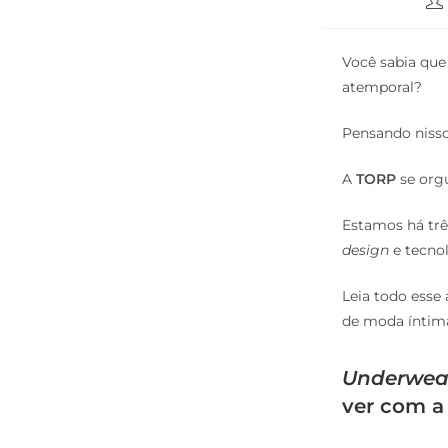
Você sabia qu
atemporal?
Pensando nisso
A
TORP
se org
Estamos há trê
design
e tecnol
Leia todo esse 
de moda ínti
Underwea
ver com 