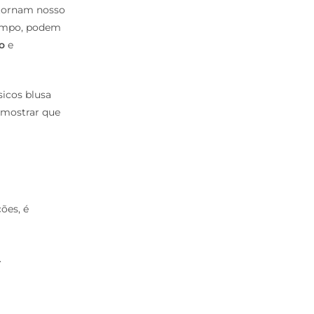
 tornam nosso
tempo, podem
o
e
sicos blusa
e mostrar que
ões, é
.