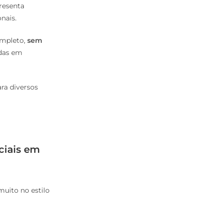
resenta
nais.
ompleto,
sem
adas em
ra diversos
ciais em
uito no estilo