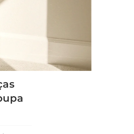
ças
roupa