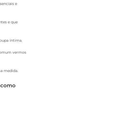
enciais e
ntes e que
roupa íntima.
é comum vermos
ma medida.
, como