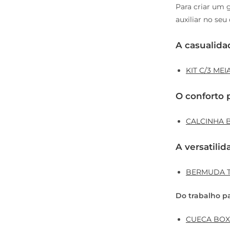
Para criar um
auxiliar no seu
A casualid
KIT C/3 ME
O conforto p
CALCINHA 
A versatili
BERMUDA TÉ
Do trabalho p
CUECA BOX