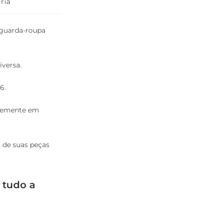
ria
 guarda-roupa
versa.
6.
ntemente em
a de suas peças
 tudo a