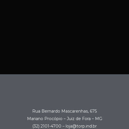
Rua Bernardo Mascarenhas, 675
Mariano Procópio – Juiz de Fora – MG
(32) 2101-4700 – loja@torp.ind.br