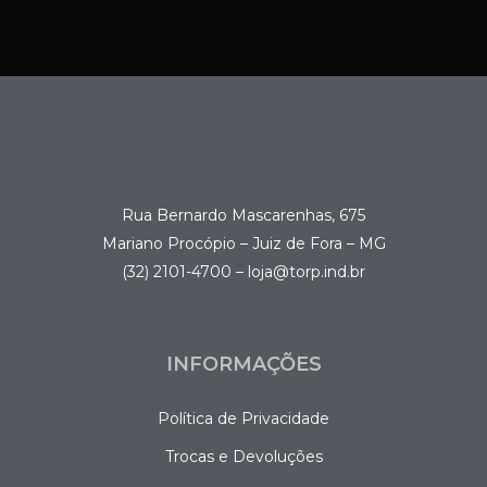
Rua Bernardo Mascarenhas, 675
Mariano Procópio – Juiz de Fora – MG
(32) 2101-4700 – loja@torp.ind.br
INFORMAÇÕES
Política de Privacidade
Trocas e Devoluções